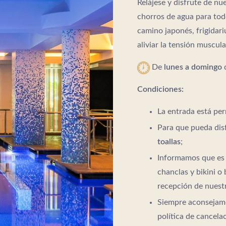
Relájese y disfrute de n
chorros de agua para tod
camino japonés, frigidar
aliviar la tensión muscula
De
lunes a domingo
Condiciones:
La entrada está pe
Para que pueda dis
toallas
;
Informamos que e
chanclas y bikini o
recepción de nuestr
Siempre aconsejamo
política de cancela