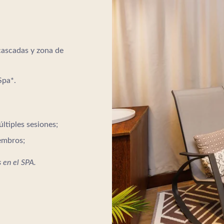
cascadas y zona de
Spa*.
ltiples sesiones;
embros;
 en el SPA.