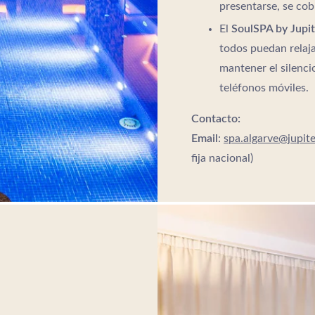
presentarse, se cob
El
SoulSPA by Jupi
todos puedan relaj
mantener el silenci
teléfonos móviles.
Contacto:
Email
:
spa.algarve@jupit
fija nacional)
Portugal
elgroup.com