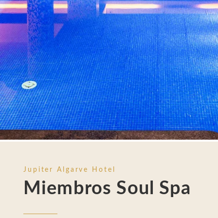
SERVICIOS
SPA
REUNIONES Y EVENTOS
FOTOS
UBICACIÓN
CONTACTO
Avenida Tomás Cabreira 92, 8500-802 Portimão - 
Tel.:
+351 282 470 470
-
E.:
info.algarve@jupiterhot
Jupiter Algarve Hotel
Miembros Soul Spa