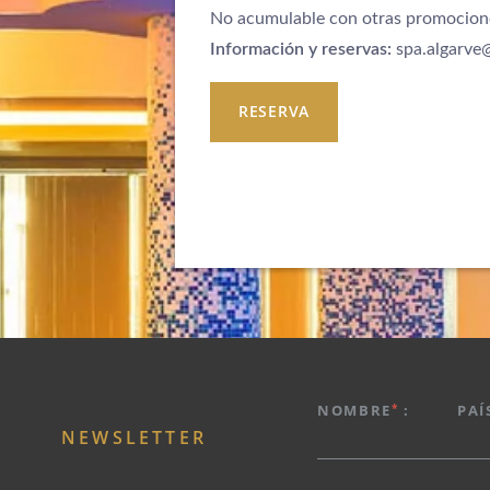
No acumulable con otras promocione
Información y reservas:
spa.algarve
RESERVA
HOTEL
PROMOCIONES
*
NOMBRE
:
PAÍ
HABITACIONES Y SUITES
NEWSLETTER
GASTRONOMÍA