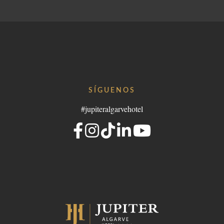
SÍGUENOS
#jupiteralgarvehotel
Portugal
elgroup.com