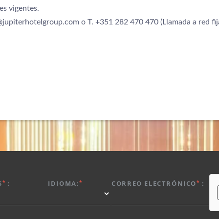
s vigentes.
@jupiterhotelgroup.com
o T. +351 282 470 470 (Llamada a red fij
*
*
*
S
:
IDIOMA:
CORREO ELECTRÓNICO
: