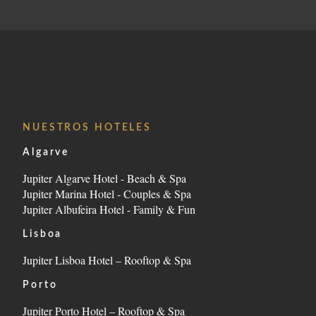
SERVICIOS
SPA
REUNIONES Y EVENTOS
FOTOS
UBICACIÓN
CONTACTO
NUESTROS HOTELES
Algarve
Avenida Tomás Cabreira 92, 8500-802 Portimão - 
Jupiter Algarve Hotel - Beach & Spa
Tel.:
+351 282 470 470
-
E.:
info.algarve@jupiterhot
Jupiter Marina Hotel - Couples & Spa
Jupiter Albufeira Hotel - Family & Fun
Lisboa
Jupiter Lisboa Hotel – Rooftop & Spa
Porto
Jupiter Porto Hotel – Rooftop & Spa