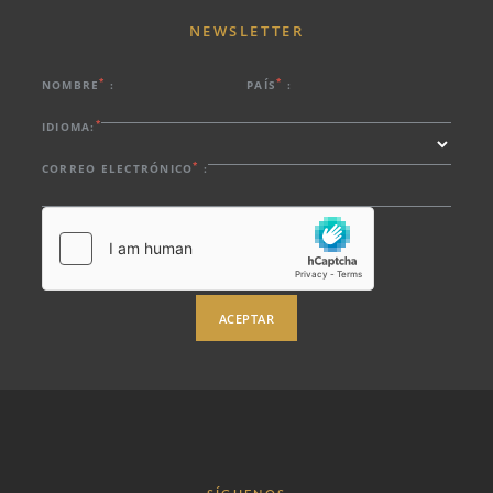
NEWSLETTER
*
*
NOMBRE
:
PAÍS
:
*
IDIOMA:
*
CORREO ELECTRÓNICO
:
ACEPTAR