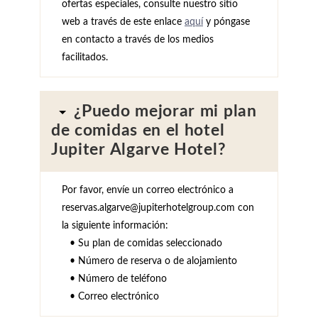
ofertas especiales, consulte nuestro sitio
web a través de este enlace
aquí
y póngase
en contacto a través de los medios
facilitados.
HOTEL
¿Puedo mejorar mi plan
PROMOCIONES
de comidas en el hotel
HABITACIONES Y SUITES
Jupiter Algarve Hotel?
GASTRONOMÍA
SERVICIOS
Por favor, envíe un correo electrónico a
SPA
reservas.algarve@jupiterhotelgroup.com con
REUNIONES Y EVENTOS
la siguiente información:
FOTOS
• Su plan de comidas seleccionado
UBICACIÓN
• Número de reserva o de alojamiento
CONTACTO
• Número de teléfono
• Correo electrónico
Avenida Tomás Cabreira 92, 8500-802 Portimão - Portugal