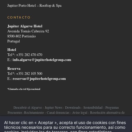
Jupiter Porto Hotel – Rooftop & Spa
CONTACTO
Jupiter Algarve Hotel
Avenida Tomás Cabreira 92
8500-802 Portimão
Portugal
Hotel
Tel*: +351 282 470 470
info.algarve@jupiterhotelgroup.com
E.:
Reserva
Tel*: +351 282 105 500
reservas@jupiterhotelgroup.com
E.:
*Llamada a la red fija nacional
Descubrir el Algarve
-
Jupiter News
-
Downloads
-
Sostenibilidad
-
Preguntas
Frecuentes
-
Reclutamiento
-
Canal denuncias
-
Aviso legal
-
Resolución alternativa de
conflictos
-
Política de privacidad
-
Cookies
-
Al hacer clic en « Aceptar », acepta el uso de cookies con fines
técnicos necesarios para su correcto funcionamiento, así como
©2026 Jupiter Hotel Group
cookies, incluidas las de terceros, con fines estadísticos,