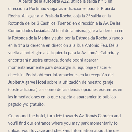
A partir de la
autopista A22
, utilice la salida n.º 5 en
dirección a
Portimão
y siga las indicaciones para la
Praia da
Rocha
. Al llegar a la
Praia da Rocha
, coja la 3ª salida en la
Rotonda de los 3 Castillos (Fuente) en dirección a la
Av. De las
Comunidades Lusíadas
. Al final de la misma, gire a la derecha en
la
Rotonda de la Marina
y suba por la
Estrada da Rocha
, girando
en la 1ª a la derecha en dirección a la Rua António Feu. Dé la
vuelta al hotel, gire a la izquierda para la Av. Tomás Cabreira y
encontrará nuestra entrada, donde podrá aparcar
momentáneamente para descargar su equipaje y hacer el
check-in. Podrá obtener informaciones en la recepción del
Jupiter Algarve Hotel
sobre la utilización de nuestro garaje
(coste adicional), así como de las demás opciones existentes en
las inmediaciones en lo que respeta a aparcamiento público
pagado y/o gratuito.
Go around the hotel, turn left towards
Av. Tomás Cabreira
and
you’ll find our entrance where you may park momentarily to
unload your luggage and check-in. Information about the use