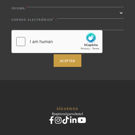
*
IDIOMA:
*
CORREO ELECTRÓNICO
:
ACEPTAR
SÍGUENOS
#jupiteralgarvehotel