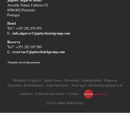
Avenida Tomás Cabreira 92
8500-802 Portimão
Portugal
Hotel
Tel*: +351 282 470 470
info.algarve@jupiterhotelgroup.com
E.:
Reserva
Tel*: +351 282 105 500
reservas@jupiterhotelgroup.com
E.:
*Llamada a la red fija nacional
Descubrir el Algarve
-
Jupiter News
-
Downloads
-
Sostenibilidad
-
Preguntas
Frecuentes
-
Reclutamiento
-
Canal denuncias
-
Aviso legal
-
Resolución alternativa de
conflictos
-
Política de privacidad
-
Cookies
-
©2026 Jupiter Hotel Group