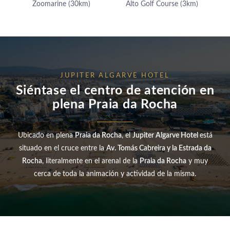
CONTACTO
Zoomarine (30km)
Alto Golf Course (3km)
Avenida Tomás Cabreira 92, 8500-802 Portimão - Portugal
Tel.:
+351 282 470 470
-
E.:
info.algarve@jupiterhotelgroup.com
JUPITER ALGARVE HOTEL
Siéntase el centro de atención en
plena Praia da Rocha
Ubicado en plena
Praia da Rocha
, el
Jupiter Algarve Hotel
está
situado en el cruce entre la
Av. Tomás Cabreira y la Estrada da
Rocha
, literalmente en el arenal de la
Praia da Rocha
y muy
cerca de toda la animación y actividad de la misma.