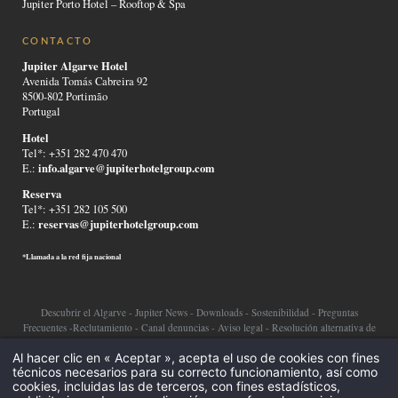
Jupiter Porto Hotel – Rooftop & Spa
CONTACTO
Jupiter Algarve Hotel
Avenida Tomás Cabreira 92
8500-802 Portimão
Portugal
Hotel
Tel*: +351 282 470 470
info.algarve@jupiterhotelgroup.com
E.:
Reserva
Tel*: +351 282 105 500
reservas@jupiterhotelgroup.com
E.:
*Llamada a la red fija nacional
Descubrir el Algarve
-
Jupiter News
-
Downloads
-
Sostenibilidad
-
Preguntas
Frecuentes
-
Reclutamiento
-
Canal denuncias
-
Aviso legal
-
Resolución alternativa de
conflictos
-
Política de privacidad
-
Cookies
-
Al hacer clic en « Aceptar », acepta el uso de cookies con fines
técnicos necesarios para su correcto funcionamiento, así como
©2026 Jupiter Hotel Group
cookies, incluidas las de terceros, con fines estadísticos,