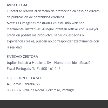
AVISO LEGAL
El hotel se reserva el derecho de protección en caso de errores
de publicación de contenidos erróneos.
Nota: Las imágenes mostradas en este sitio web son
meramente ilustrativas. Aunque intentan reflejar con la mayor
HOTEL
precisión posible los productos, servicios, espacios o
PROMOCIONES
experiencias reales, pueden no corresponder exactamente con
HABITACIONES Y SUITES
la realidad.
GASTRONOMÍA
ENTIDAD GESTORA
SERVICIOS
Jupiter Industria Hoteleira, SA - Número de Identificación
SPA
Fiscal Portugués (NIF): 500 161 143
REUNIONES Y EVENTOS
DIRECCIÓN DE LA SEDE
FOTOS
Av. Tomás Cabreira, 92
UBICACIÓN
8500-802 Praia da Rocha, Portimão, Portugal
CONTACTO
Avenida Tomás Cabreira 92, 8500-802 Portimão - Portugal