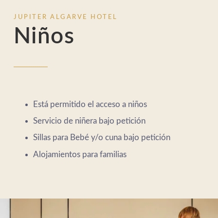
JUPITER ALGARVE HOTEL
Niños
Está permitido el acceso a niños
Servicio de niñera bajo petición
HOTEL
Sillas para Bebé y/o cuna bajo petición
PROMOCIONES
Alojamientos para familias
HABITACIONES Y SUITES
GASTRONOMÍA
SERVICIOS
SPA
REUNIONES Y EVENTOS