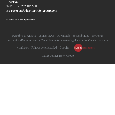
Reserva
Tel*: +351 282 105 500
reservas@jupiterhotelgroup.com
E.:
*Llamada a la red fija nacional
Descubrir el Algarve
-
Jupiter News
-
Downloads
-
Sostenibilidad
-
Preguntas
Frecuentes
-
Reclutamiento
-
Canal denuncias
-
Aviso legal
-
Resolución alternativa de
conflictos
-
Política de privacidad
-
Cookies
-
©2026 Jupiter Hotel Group