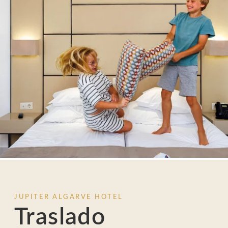
FOTOS
UBICACIÓN
CONTACTO
Avenida Tomás Cabreira 92, 8500-802 Portimão - Portugal
Tel.:
+351 282 470 470
-
E.:
info.algarve@jupiterhotelgroup.com
JUPITER ALGARVE HOTEL
Traslado