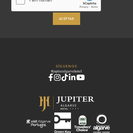
ACEPTAR
SÍGUENOS
#jupiteralgarvehotel