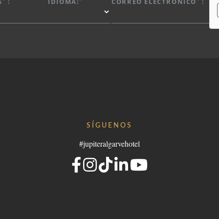
S
:
IDIOMA:
CORREO ELECTRÓNICO
:
Portugal
elgroup.com
SÍGUENOS
#jupiteralgarvehotel