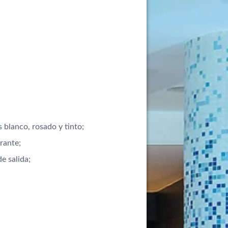
s blanco, rosado y tinto;
rante;
e salida;