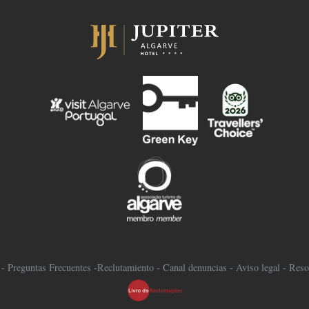
-
Preguntas Frecuentes
-
Reclutamiento
-
Canal denuncias
-
Aviso legal
-
Resol