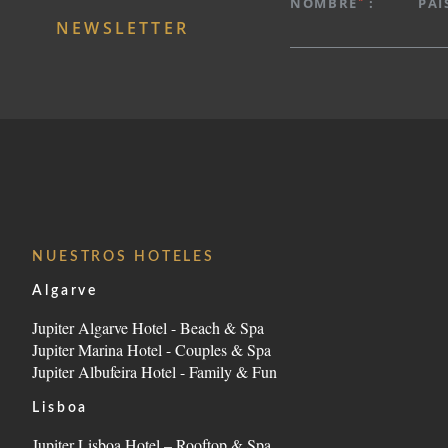
NOMBRE
:
PAÍ
NEWSLETTER
Avenida Tomás Cabreira 92, 8500-802 Portimão - 
Tel.:
+351 282 470 470
-
E.:
info.algarve@jupiterhot
NUESTROS HOTELES
Algarve
Jupiter Algarve Hotel - Beach & Spa
Jupiter Marina Hotel - Couples & Spa
Jupiter Albufeira Hotel - Family & Fun
Lisboa
Jupiter Lisboa Hotel – Rooftop & Spa