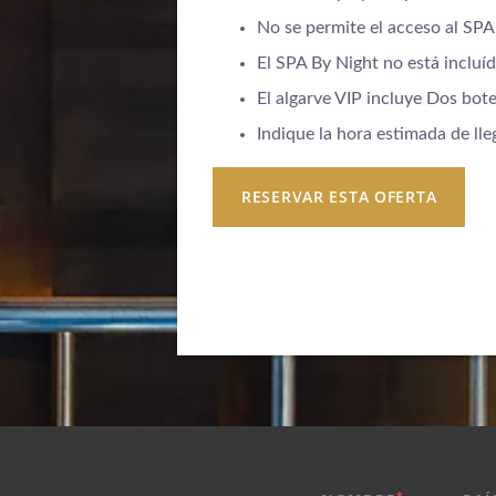
No se permite el acceso al SPA
El SPA By Night no está incluíd
El algarve VIP incluye Dos bot
Indique la hora estimada de lle
HOTEL
PROMOCIONES
RESERVAR ESTA OFERTA
HABITACIONES Y SUITES
GASTRONOMÍA
SERVICIOS
SPA
REUNIONES Y EVENTOS
FOTOS
UBICACIÓN
CONTACTO
*