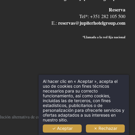
Reserva
Tel*: +351 282 105 500
reservas@jupiterhotelgroup.com
E.:
*Llamada a la red fija nacional
Al hacer clic en « Aceptar », acepta el
uso de cookies con fines técnicos
necesarios para su correcto
funcionamiento, así como cookies,
incluidas las de terceros, con fines
estadísticos, publicitarios o de
personalización para ofrecerle servicios y
ofertas adaptados a sus intereses en
ución alternativa de conflictos
-
Política de privacidad
-
Cookies
-
nuestro sitio.
✓ Aceptar
✗ Rechazar