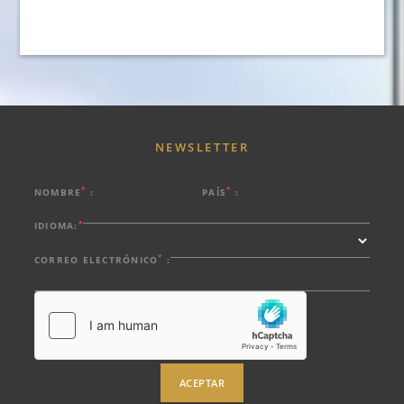
NEWSLETTER
*
*
NOMBRE
:
PAÍS
:
*
IDIOMA:
*
CORREO ELECTRÓNICO
:
HOTEL
PROMOCIONES
ACEPTAR