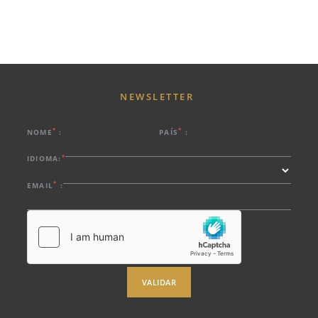
NEWSLETTER
*
*
NOME
:
PAÍS
:
*
IDIOMA:
*
EMAIL
:
VALIDAR