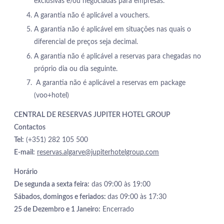
exclusivas e/ou negociadas para empresas.
PROMOÇÕES
A garantia não é aplicável a vouchers.
QUARTOS & SUITES
A garantia não é aplicável em situações nas quais o
GASTRONOMIA
diferencial de preços seja decimal.
SERVIÇOS
A garantia não é aplicável a reservas para chegadas no
SPA
próprio dia ou dia seguinte.
REUNIÕES & EVENTOS
A garantia não é aplicável a reservas em package
FOTOS
(voo+hotel)
LOCALIZAÇÃO
CONTACTOS
CENTRAL DE RESERVAS JUPITER HOTEL GROUP
Contactos
Avenida Tomás Cabreira 92, 8500-802 Portimão - Portugal
Tel:
(+351) 282 105 500
Tel.:
+351 282 470 470
-
E.:
info.algarve@jupiterhotelgroup.com
E-mail:
reservas.algarve@jupiterhotelgroup.com
Horário
De segunda a sexta feira:
das 09:00 às 19:00
Sábados, domingos e feriados:
das 09:00 às 17:30
25 de Dezembro e 1 Janeiro:
Encerrado