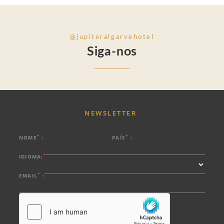
@jupiteralgarvehotel
Siga-nos
NEWSLETTER
*
*
NOME
:
PAÍS
:
*
IDIOMA:
*
EMAIL
: