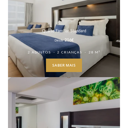
Quarto Familiar Standard
216
€
Desde
2 ADULTOS
2 CRIANÇAS
28 M²
SABER MAIS