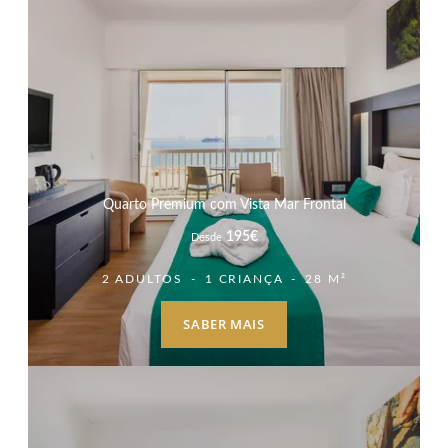
Quarto Premium com Vista Mar Frontal
195
€
Desde
2 ADULTOS
1 CRIANÇA
28 M²
SABER MAIS