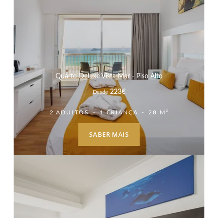
Quarto Deluxe Vista Mar - Piso Alto
223
€
Desde
2 ADULTOS
1 CRIANÇA
28 M²
SABER MAIS