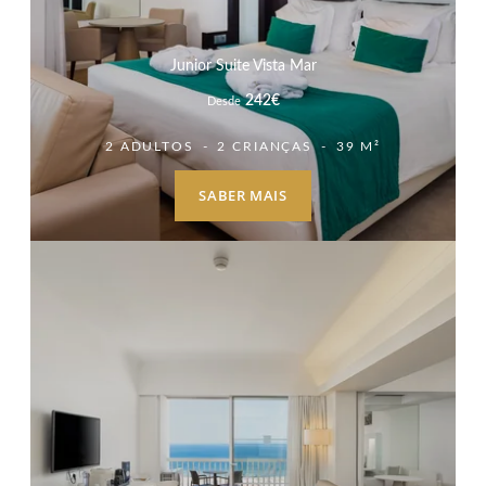
Junior Suite Vista Mar
242
€
Desde
2 ADULTOS
2 CRIANÇAS
39 M²
SABER MAIS