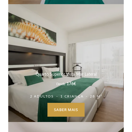
Quarto Superior Vista Mar Lateral
176
€
Desde
2 ADULTOS
1 CRIANÇA
28 M²
SABER MAIS