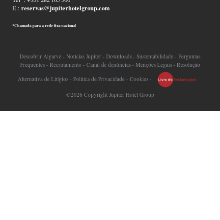
reservas@jupiterhotelgroup.com
E.:
*Chamada para a rede fixa nacional
Descobrir Algarve
-
Notícias Jupiter
-
Downloads
-
Sustentabilidade
-
Perguntas
Frequentes
-
Recrutamento
-
Canal de denúncias
-
Menções Legais
-
Resolução
Alternativa de Litígios
-
Politica de Privacidade
-
Cookies
-
©2026 Copyright Jupiter Hotel Group