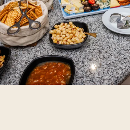
SERVIÇOS
SPA
REUNIÕES & EVENTOS
FOTOS
LOCALIZAÇÃO
CONTACTOS
Avenida Tomás Cabreira 92, 8500-802 Portimão - 
Tel.:
+351 282 470 470
-
E.:
info.algarve@jupiterhot