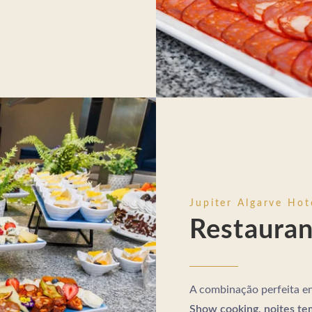
Jupiter Algarve Hot
Restauran
A combinação perfeita en
Show cooking, noites tem