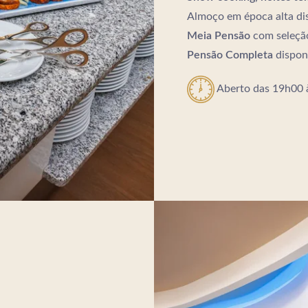
Almoço em época alta di
Meia Pensão
com seleçã
Pensão Completa
dispon
Aberto das 19h00 
Portugal
elgroup.com