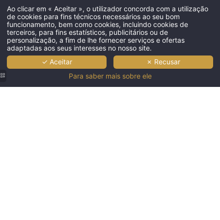
Ao clicar em « Aceitar », o utilizador concorda com a utilização
para quem visita a região.
de cookies para fins técnicos necessários ao seu bom
funcionamento, bem como cookies, incluindo cookies de
Descubra a Magia da nossa Costa Vicentina, mais selvagem e
terceiros, para fins estatísticos, publicitários ou de
personalização, a fim de lhe fornecer serviços e ofertas
agreste, com as suas arribas de cor escura, bem como a nossa Costa
adaptadas aos seus interesses no nosso site.
Sul, mais amena, de falésias coloridas e quilómetros de praias de
✓ Aceitar
✗ Recusar
água calmas e temperadas.
Para saber mais sobre ele
Siga as nossas sugestões e garanta que as suas férias são
verdadeiramente memoráveis.
Santa Bernarda - Navio Pirata
Osiris
Ophelia Catamaran
Barca Arade
Dolphin Seafaris
Alvor Boat Trips
Portiate Charters
Splash
Manguito