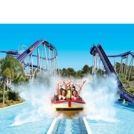
Avenida Tomás Cabreira 92, 8500-802 Portimão - Portugal
Tel.:
+351 282 470 470
-
E.:
info.algarve@jupiterhotelgroup.com