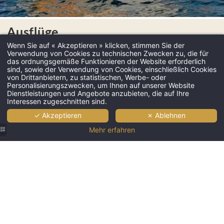
Ausflüge
Wenn Sie auf « Akzeptieren » klicken, stimmen Sie der
Die Landschaft von der Algarve ist vielfältig und eine der
Verwendung von Cookies zu technischen Zwecken zu, die für
das ordnungsgemäße Funktionieren der Website erforderlich
Hauptattraktionen für diejenigen, die die Region besuchen.
sind, sowie der Verwendung von Cookies, einschließlich Cookies
von Drittanbietern, zu statistischen, Werbe- oder
Entdecken Sie den Zauber unserer Costa Vicentina mit ihren Klippen
Personalisierungszwecken, um Ihnen auf unserer Website
Dienstleistungen und Angebote anzubieten, die auf Ihre
von dunkler Farbe, wie auch unsere Südküste
Interessen zugeschnitten sind.
mit farbigen Klippen und Kilometer von Ruhe und temperiertem
✓ Akzeptieren
✗ Ablehnen
Wasser Strände.
Mehr erfahren
Folgen Sie unseren Vorschlägen und sorgen dafür,
dass Ihr Urlaub unvergesslich wird.
Santa Bernarda - Navio Pirata
Osiris
Ophelia Catamaran