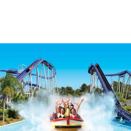
STANDORT
KONTAKT
Avenida Tomás Cabreira 92, 8500-802 Portimão - Portugal
Tel.:
+351 282 470 470
-
E.:
info.algarve@jupiterhotelgroup.com