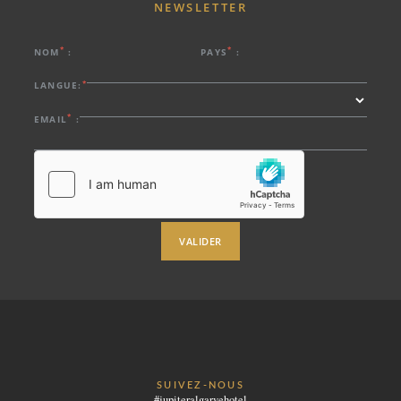
NEWSLETTER
*
*
NOM
:
PAYS
:
*
LANGUE:
*
EMAIL
:
VALIDER
SUIVEZ-NOUS
#jupiteralgarvehotel