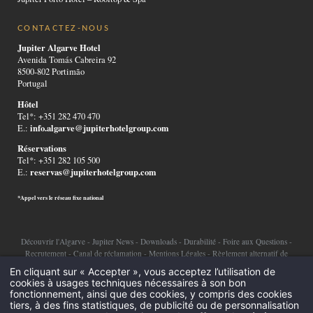
CONTACTEZ-NOUS
Jupiter Algarve Hotel
Avenida Tomás Cabreira 92
8500-802 Portimão
Portugal
Hôtel
Tel*: +351 282 470 470
info.algarve@jupiterhotelgroup.com
E.:
Réservations
Tel*: +351 282 105 500
reservas@jupiterhotelgroup.com
E.:
*Appel vers le réseau fixe national
Découvrir l'Algarve
-
Jupiter News
-
Downloads
-
Durabilité
-
Foire aux Questions
-
Recrutement
-
Canal de réclamation
-
Mentions Légales
-
Règlement alternatif de
En cliquant sur « Accepter », vous acceptez l’utilisation de
litiges
-
Politique de confidentialité
-
Cookies
-
cookies à usages techniques nécessaires à son bon
fonctionnement, ainsi que des cookies, y compris des cookies
©2026 Jupiter Hotel Group
tiers, à des fins statistiques, de publicité ou de personnalisation