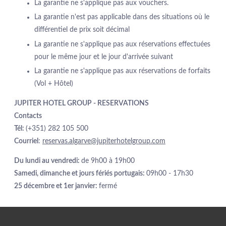
La garantie ne s'applique pas aux vouchers.
SERVICES
La garantie n'est pas applicable dans des situations où le
SPA
différentiel de prix soit décimal
RÉUNIONS ET ÉVÉNEMENTS
La garantie ne s'applique pas aux réservations effectuées
PHOTOS
pour le même jour et le jour d'arrivée suivant
LOCALISATION
La garantie ne s'applique pas aux réservations de forfaits
CONTACTEZ-NOUS
(Vol + Hôtel)
JUPITER HOTEL GROUP - RESERVATIONS
Avenida Tomás Cabreira 92, 8500-802 Portimão - Portugal
Contacts
Tel.:
+351 282 470 470
-
E.:
info.algarve@jupiterhotelgroup.com
Tél:
(+351) 282 105 500
Courriel
:
reservas.algarve@jupiterhotelgroup.com
Du lundi au vendredi:
de 9h00 à 19h00
Samedi, dimanche et jours fériés portugais:
09h00 - 17h30
25 décembre et 1er janvier:
fermé