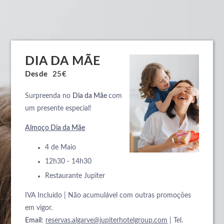
DIA DA MÃE
Desde
25€
Surpreenda no
Dia da Mãe
com
um presente especial!
Almoço Dia da Mãe
4 de Maio
12h30 - 14h30
Restaurante Jupiter
IVA Incluído | Não acumulável com outras promoções
em vigor.
Email
:
reservas.algarve@jupiterhotelgroup.com
| Tel.