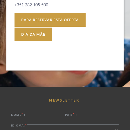
+351 282 105 500
PARA RESERVAR ESTA OFERTA
DIA DA MÃE
NEWSLETTER
*
*
NOME
:
PAÍS
:
*
IDIOMA: