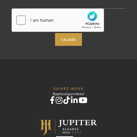
RÉUNIONS ET ÉVÉNEMENTS
PHOTOS
LOCALISATION
CONTACTEZ-NOUS
VALIDER
Avenida Tomás Cabreira 92, 8500-802 Portimão - Portugal
Tel.:
+351 282 470 470
-
E.:
info.algarve@jupiterhotelgroup.com
SUIVEZ-NOUS
#jupiteralgarvehotel