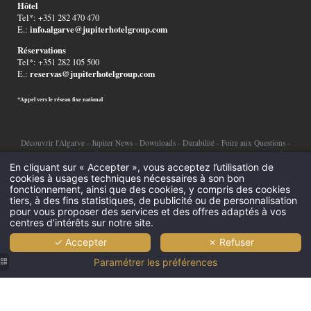
Hôtel
Tel*: +351 282 470 470
info.algarve@jupiterhotelgroup.com
E.:
Réservations
Tel*: +351 282 105 500
reservas@jupiterhotelgroup.com
E.:
*Appel vers le réseau fixe national
Découvrir l'Algarve
-
Jupiter News
-
Downloads
-
Durabilité
-
Foire aux Questions
-
Recrutement
-
Canal de réclamation
-
Mentions Légales
-
Règlement alternatif de
En cliquant sur « Accepter », vous acceptez l’utilisation de
litiges
-
Politique de confidentialité
-
Cookies
-
cookies à usages techniques nécessaires à son bon
fonctionnement, ainsi que des cookies, y compris des cookies
©2026 Jupiter Hotel Group
tiers, à des fins statistiques, de publicité ou de personnalisation
pour vous proposer des services et des offres adaptés à vos
centres d’intérêts sur notre site.
✓ Accepter
✗ Refuser
Paramétrer les préférences