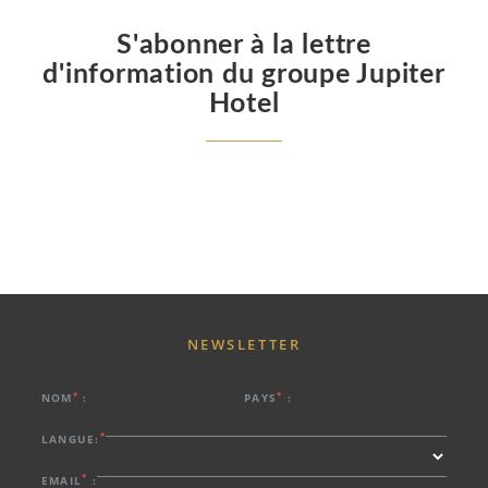
S'abonner à la lettre
d'information du groupe Jupiter
Hotel
HOTEL
NEWSLETTER
PROMOTIONS
CHAMBRES & SUITES
*
*
NOM
:
PAYS
:
GASTRONOMIE
SERVICES
*
LANGUE:
SPA
*
EMAIL
: