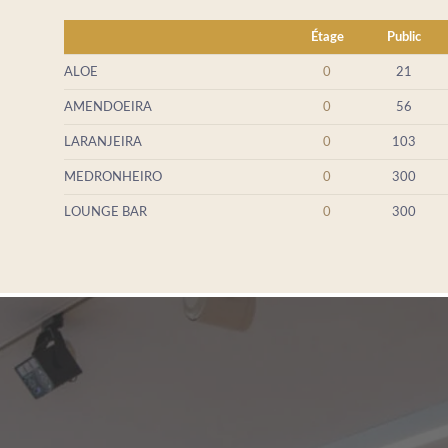
SERVICES
Étage
Public
SPA
ALOE
0
21
RÉUNIONS ET ÉVÉNEMENTS
AMENDOEIRA
0
56
PHOTOS
LARANJEIRA
0
103
LOCALISATION
MEDRONHEIRO
0
300
CONTACTEZ-NOUS
LOUNGE BAR
0
300
Avenida Tomás Cabreira 92, 8500-802 Portimão - 
Tel.:
+351 282 470 470
-
E.:
info.algarve@jupiterhot