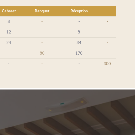
Cabaret
Banquet
Réception
8
-
-
-
12
-
8
-
24
-
34
-
-
80
170
-
-
-
-
300