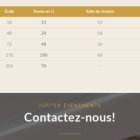
École
Forme en U
Salle de réunion
16
12
10
40
24
16
72
48
36
170
100
60
103
70
-
Portugal
elgroup.com
JUPITER ÉVÈNEMENTS
Contactez-nous!