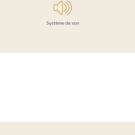
Système de son
HOTEL
PROMOTIONS
CHAMBRES & SUITES
GASTRONOMIE