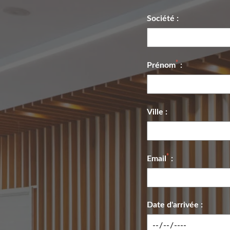
Société :
*
Prénom
:
Ville :
*
Email
:
Date d'arrivée :